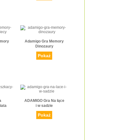
emory
Adamigo Gra Memory
Dinozaury
Pokaż
a
ADAMIGO Gra Na łące
iata
i w sadzie
Pokaż