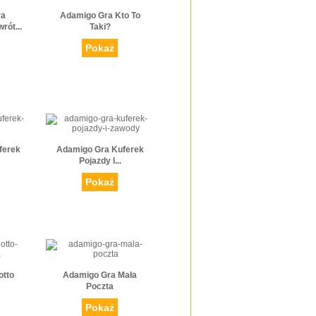
ra
Adamigo Gra Kto To
rót...
Taki?
Pokaż
ferek
Adamigo Gra Kuferek
Pojazdy I...
Pokaż
otto
Adamigo Gra Mała
Poczta
Pokaż