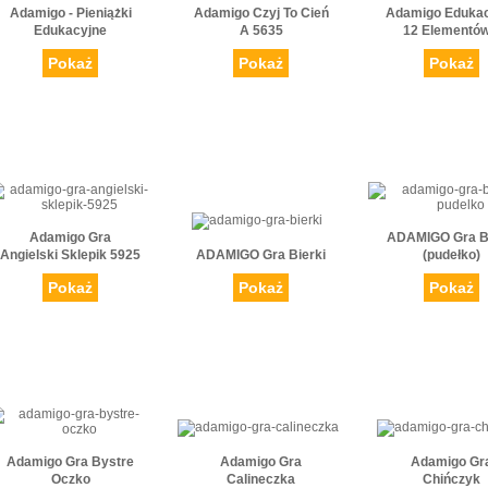
Adamigo - Pieniążki
Adamigo Czyj To Cień
Adamigo Eduka
Edukacyjne
A 5635
12 Elementów.
Pokaż
Pokaż
Pokaż
Adamigo Gra
ADAMIGO Gra Bi
Angielski Sklepik 5925
ADAMIGO Gra Bierki
(pudełko)
Pokaż
Pokaż
Pokaż
Adamigo Gra Bystre
Adamigo Gra
Adamigo Gr
Oczko
Calineczka
Chińczyk