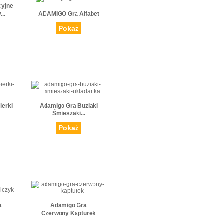
cyjne
..
ADAMIGO Gra Alfabet
Pokaż
erki
Adamigo Gra Buziaki
Śmieszaki...
Pokaż
a
Adamigo Gra
Czerwony Kapturek