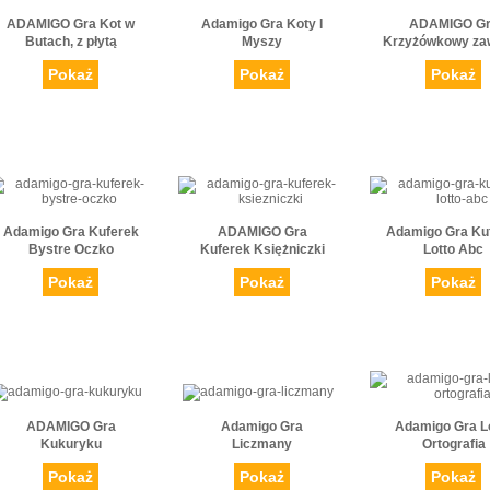
ADAMIGO Gra Kot w
Adamigo Gra Koty I
ADAMIGO G
Butach, z płytą
Myszy
Krzyżówkowy zaw
Pokaż
Pokaż
Pokaż
Adamigo Gra Kuferek
ADAMIGO Gra
Adamigo Gra Ku
Bystre Oczko
Kuferek Księżniczki
Lotto Abc
Pokaż
Pokaż
Pokaż
ADAMIGO Gra
Adamigo Gra
Adamigo Gra L
Kukuryku
Liczmany
Ortografia
Pokaż
Pokaż
Pokaż