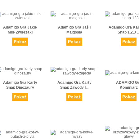
Adamigo Gra Jakie
Adamigo Gra Jaś I
Adamigo Gra Kar
Miłe Zwierzaki
Małgosia
Snap 1,2,3 ..
Pokaż
Pokaż
Pokaż
Adamigo Gra Karty
Adamigo Gra Karty
ADAMIGO G
Snap Dinozaury
Snap Zawody I...
Kominiarz
Pokaż
Pokaż
Pokaż