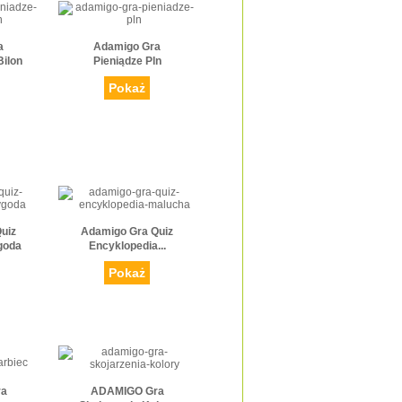
a
Adamigo Gra
Bilon
Pieniądze Pln
Pokaż
uiz
Adamigo Gra Quiz
goda
Encyklopedia...
Pokaż
ra
ADAMIGO Gra