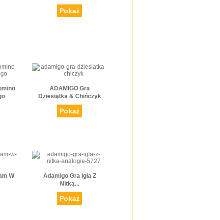
Pokaż
omino
ADAMIGO Gra
go
Dziesiątka & Chińczyk
Pokaż
ram W
Adamigo Gra Igła Z
Nitką...
Pokaż