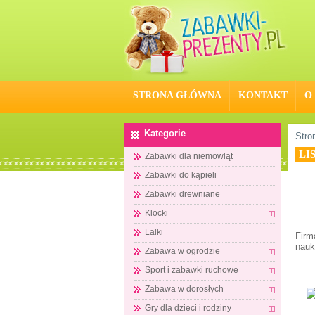
STRONA GŁÓWNA
KONTAKT
O
Kategorie
Stro
LI
Zabawki dla niemowląt
Zabawki do kąpieli
Zabawki drewniane
Klocki
Lalki
Firm
nauk
Zabawa w ogrodzie
Sport i zabawki ruchowe
Zabawa w dorosłych
Gry dla dzieci i rodziny