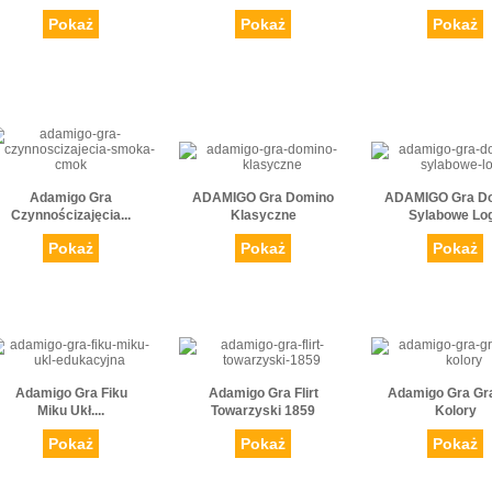
Pokaż
Pokaż
Pokaż
Adamigo Gra
ADAMIGO Gra Domino
ADAMIGO Gra D
Czynnościzajęcia...
Klasyczne
Sylabowe Lo
Pokaż
Pokaż
Pokaż
Adamigo Gra Fiku
Adamigo Gra Flirt
Adamigo Gra G
Miku Ukł....
Towarzyski 1859
Kolory
Pokaż
Pokaż
Pokaż