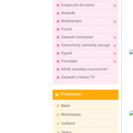
Książeczki dla dzieci
Maskotki
Modelarstwo
Puzzle
Zabawki rozwojowe
Samochody, samoloty, pociągi
Figurki
Pozostałe
Wyślij zabawkę w prezencie!
Zabawki z reklam TV
Producenci
Italeri
Minichamps
Schleich
Simba