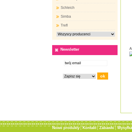
Schleich
Simba
Trefl
A
Newsletter
Nowe produkty
Kontakt
Zabawki
Wysyłk