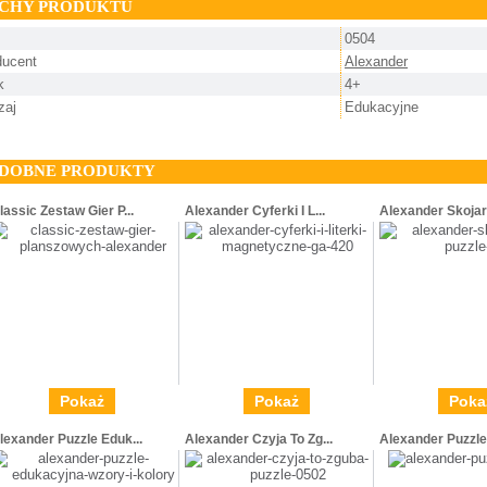
CHY PRODUKTU
0504
ducent
Alexander
k
4+
zaj
Edukacyjne
DOBNE PRODUKTY
lassic Zestaw Gier P...
Alexander Cyferki I L...
Alexander Skojarz
Pokaż
Pokaż
Poka
lexander Puzzle Eduk...
Alexander Czyja To Zg...
Alexander Puzzle