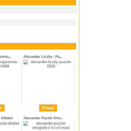
enia...
Alexander Liczby - Pu...
ż
Pokaż
 Alfabet
Alexander Puzzle Orto...