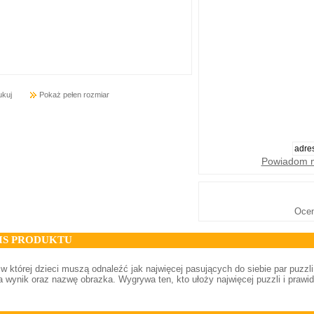
ukuj
Pokaż pełen rozmiar
Powiadom m
Oce
IS PRODUKTU
 w której dzieci muszą odnaleźć jak najwięcej pasujących do siebie par puzzl
a wynik oraz nazwę obrazka. Wygrywa ten, kto ułoży najwięcej puzzli i prawi