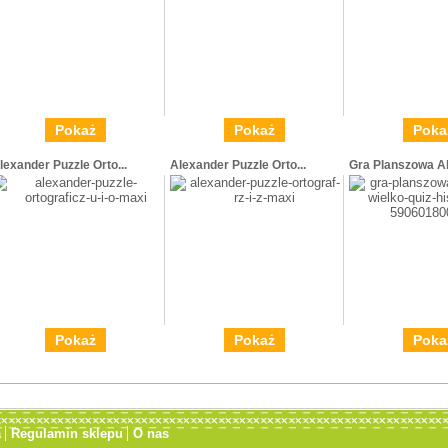
Pokaż
Pokaż
Poka
lexander Puzzle Orto...
Alexander Puzzle Orto...
Gra Planszowa Al
Pokaż
Pokaż
Poka
a
Regulamin sklepu
O nas