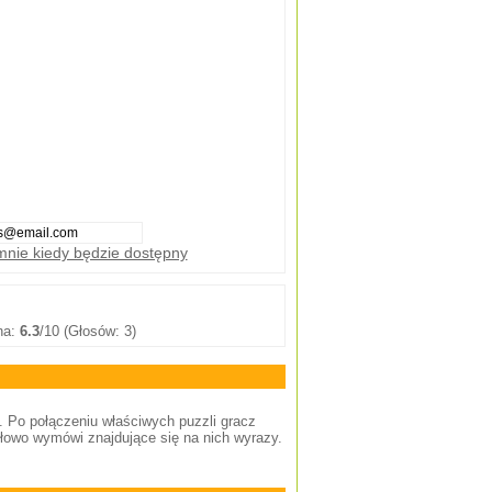
nie kiedy będzie dostępny
na:
6.3
/10 (Głosów: 3)
i. Po połączeniu właściwych puzzli gracz
dłowo wymówi znajdujące się na nich wyrazy.