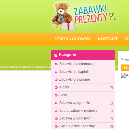
STRONA GŁÓWNA
KONTAKT
O
Kategorie
Stro
Zabawki dla niemowląt
AL
Zabawki do kąpieli
Zabawki drewniane
Klocki
Lalki
Zabawa w ogrodzie
Sport i zabawki ruchowe
Zabawa w dorosłych
Gry dla dzieci i rodziny