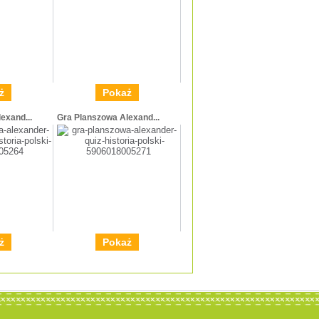
ż
Pokaż
exand...
Gra Planszowa Alexand...
ż
Pokaż