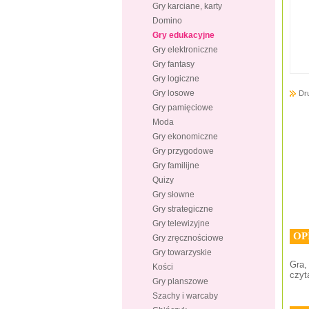
Gry karciane, karty
Domino
Gry edukacyjne
Gry elektroniczne
Gry fantasy
Gry logiczne
Gry losowe
Dr
Gry pamięciowe
Moda
Gry ekonomiczne
Gry przygodowe
Gry familijne
Quizy
Gry słowne
Gry strategiczne
Gry telewizyjne
OP
Gry zręcznościowe
Gry towarzyskie
Gra,
Kości
czyt
Gry planszowe
Szachy i warcaby