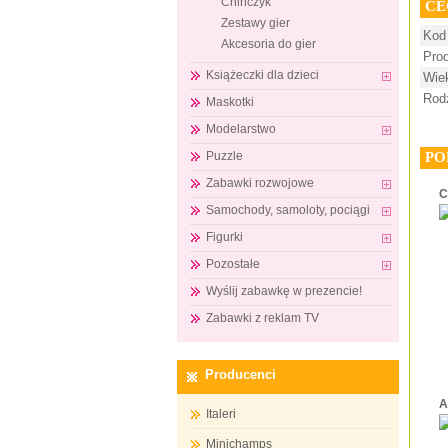
Chińczyk
CE
Zestawy gier
Kod
Akcesoria do gier
Pro
Książeczki dla dzieci
Wie
Rod
Maskotki
Modelarstwo
PO
Puzzle
Zabawki rozwojowe
C
Samochody, samoloty, pociągi
Figurki
Pozostałe
Wyślij zabawkę w prezencie!
Zabawki z reklam TV
Producenci
A
Italeri
Minichamps