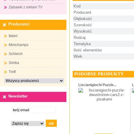
Kod
Zabawki z reklam TV
Producent
Głębokość
Producenci
Szerokość
Wysokość
Italeri
Rodzaj
Tematyka
Minichamps
Ilość elementów
Schleich
Wiek
Simba
Trefl
PODOBNE PRODUKTY
Liscianigiochi Puzzle...
L
Newsletter