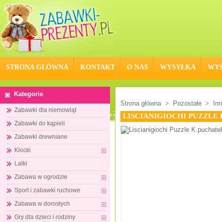
STRONA GŁÓWNA
KONTAKT
O NAS
WYSYŁKA
WYŚ
Kategorie
Strona główna
>
Pozostałe
>
In
Zabawki dla niemowląt
LISCIANIGIOCHI PUZZLE 
Zabawki do kąpieli
Zabawki drewniane
Klocki
Lalki
Zabawa w ogrodzie
Sport i zabawki ruchowe
Zabawa w dorosłych
Gry dla dzieci i rodziny