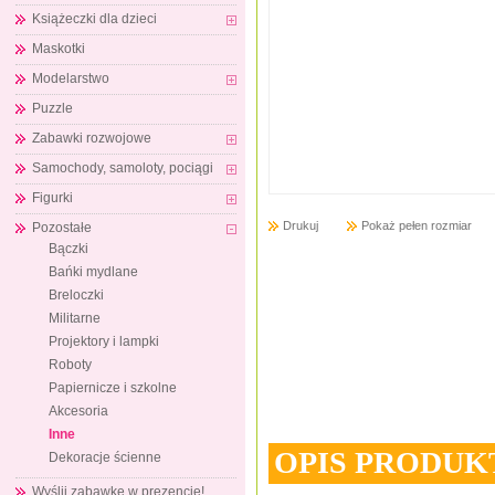
Książeczki dla dzieci
Maskotki
Modelarstwo
Puzzle
Zabawki rozwojowe
Samochody, samoloty, pociągi
Figurki
Drukuj
Pokaż pełen rozmiar
Pozostałe
Bączki
Bańki mydlane
Breloczki
Militarne
Projektory i lampki
Roboty
Papiernicze i szkolne
Akcesoria
Inne
OPIS PRODUK
Dekoracje ścienne
Wyślij zabawkę w prezencie!