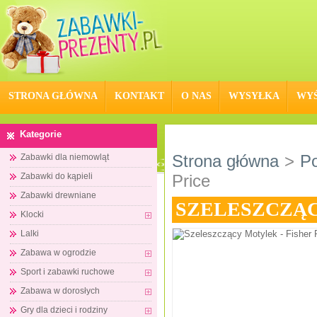
STRONA GŁÓWNA
KONTAKT
O NAS
WYSYŁKA
WYŚ
Kategorie
Strona główna
>
Po
Zabawki dla niemowląt
Zabawki do kąpieli
Price
Zabawki drewniane
SZELESZCZĄC
Klocki
Lalki
Zabawa w ogrodzie
Sport i zabawki ruchowe
Zabawa w dorosłych
Gry dla dzieci i rodziny