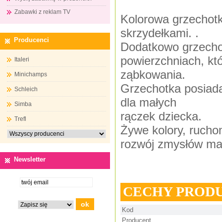
Zabawki z reklam TV
Kolorowa grzechot
skrzydełkami. .
Producenci
Dodatkowo grzechot
powierzchniach, któ
Italeri
ząbkowania.
Minichamps
Grzechotka posiada 
Schleich
dla małych
Simba
rączek dziecka.
Trefl
Żywe kolory, rucho
rozwój zmysłów ma
Newsletter
CECHY PROD
Kod
Producent