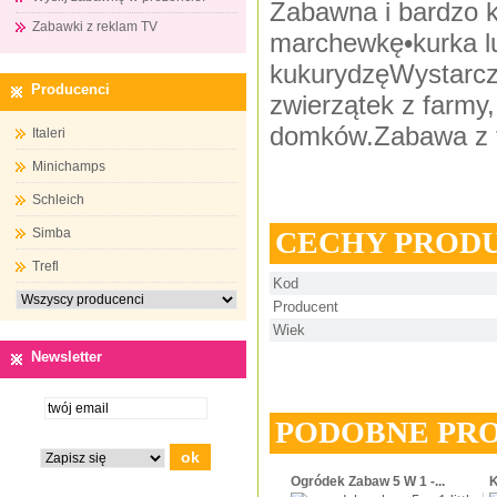
Zabawna i bardzo k
Zabawki z reklam TV
marchewkę•kurka lub
kukurydzęWystarczy
Producenci
zwierzątek z farmy
domków.Zabawa z f
Italeri
Minichamps
Schleich
CECHY PROD
Simba
Trefl
Kod
Producent
Wiek
Newsletter
PODOBNE PR
Ogródek Zabaw 5 W 1 -...
K