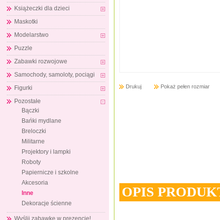
Książeczki dla dzieci
Maskotki
Modelarstwo
Puzzle
Zabawki rozwojowe
Samochody, samoloty, pociągi
Drukuj
Pokaż pełen rozmiar
Figurki
Pozostałe
Bączki
Bańki mydlane
Breloczki
Militarne
Projektory i lampki
Roboty
Papiernicze i szkolne
Akcesoria
OPIS PRODUK
Inne
Dekoracje ścienne
Wyślij zabawkę w prezencie!