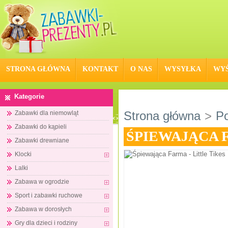
STRONA GŁÓWNA
KONTAKT
O NAS
WYSYŁKA
WYŚ
Kategorie
Strona główna
>
Po
Zabawki dla niemowląt
Zabawki do kąpieli
ŚPIEWAJĄCA F
Zabawki drewniane
Klocki
Lalki
Zabawa w ogrodzie
Sport i zabawki ruchowe
Zabawa w dorosłych
Gry dla dzieci i rodziny