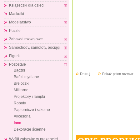
Książeczki dla dzieci
Maskotki
Modelarstwo
Puzzle
Zabawki rozwojowe
Samochody, samoloty, pociągi
Figurki
Pozostałe
Bączki
Drukuj
Pokaż pełen rozmiar
Bańki mydlane
Breloczki
Militarne
Projektory i lampki
Roboty
Papiernicze i szkolne
Akcesoria
Inne
Dekoracje ścienne
Wyślij zabawkę w prezencie!