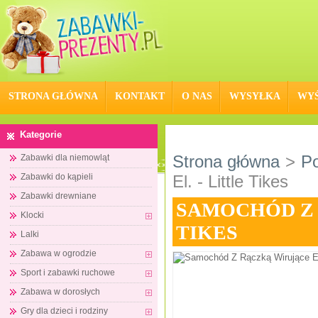
STRONA GŁÓWNA
KONTAKT
O NAS
WYSYŁKA
WYŚ
Kategorie
Strona główna
>
Po
Zabawki dla niemowląt
Zabawki do kąpieli
El. - Little Tikes
Zabawki drewniane
SAMOCHÓD Z 
Klocki
TIKES
Lalki
Zabawa w ogrodzie
Sport i zabawki ruchowe
Zabawa w dorosłych
Gry dla dzieci i rodziny