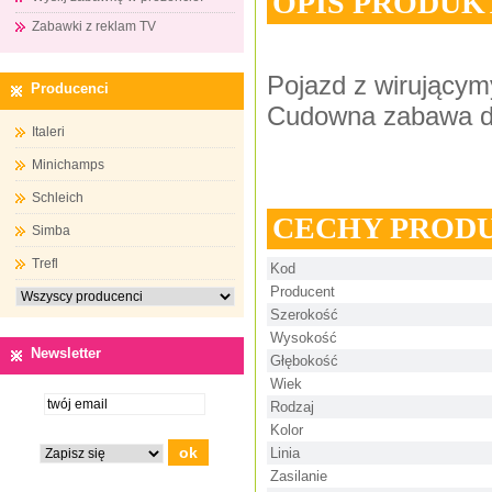
OPIS PRODUK
Zabawki z reklam TV
Pojazd z wirującymy
Producenci
Cudowna zabawa d
Italeri
Minichamps
Schleich
CECHY PROD
Simba
Trefl
Kod
Producent
Szerokość
Wysokość
Newsletter
Głębokość
Wiek
Rodzaj
Kolor
Linia
Zasilanie