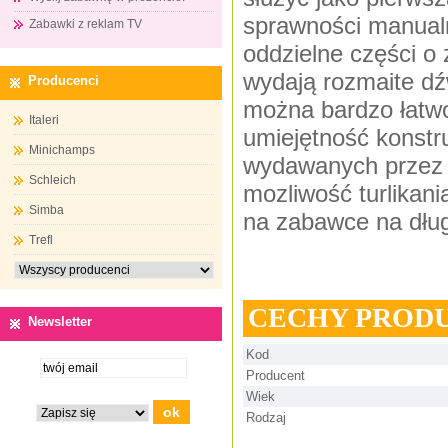
sprawności manual
Zabawki z reklam TV
oddzielne części o 
wydają rozmaite dźw
Producenci
można bardzo łatwo
Italeri
umiejętność konstr
Minichamps
wydawanych przez z
Schleich
mozliwość turlikani
Simba
na zabawce na dług
Trefl
CECHY PROD
Newsletter
Kod
Producent
Wiek
Rodzaj