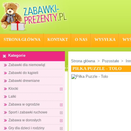
STRONA GŁÓWNA
KONTAKT
O NAS
WYSYŁKA
WYŚ
Kategorie
Strona główna
>
Pozostałe
>
In
Zabawki dla niemowląt
PIŁKA PUZZLE - TOLO
Zabawki do kąpieli
Zabawki drewniane
Klocki
Lalki
Zabawa w ogrodzie
Sport i zabawki ruchowe
Zabawa w dorosłych
Gry dla dzieci i rodziny