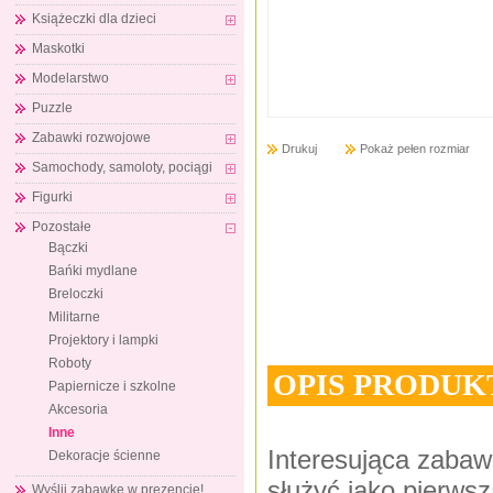
Książeczki dla dzieci
Maskotki
Modelarstwo
Puzzle
Zabawki rozwojowe
Drukuj
Pokaż pełen rozmiar
Samochody, samoloty, pociągi
Figurki
Pozostałe
Bączki
Bańki mydlane
Breloczki
Militarne
Projektory i lampki
Roboty
OPIS PRODUK
Papiernicze i szkolne
Akcesoria
Inne
Interesująca zabaw
Dekoracje ścienne
służyć jako pierws
Wyślij zabawkę w prezencie!