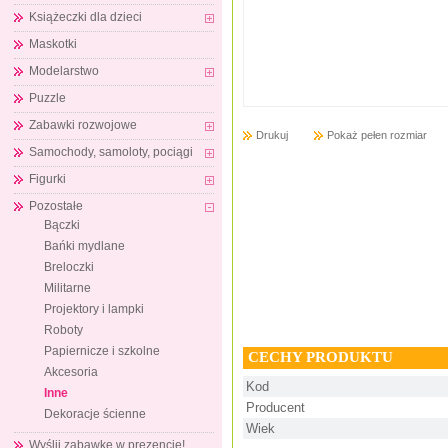
Książeczki dla dzieci
Maskotki
Modelarstwo
Puzzle
Zabawki rozwojowe
Drukuj
Pokaż pełen rozmiar
Samochody, samoloty, pociągi
Figurki
Pozostałe
Bączki
Bańki mydlane
Breloczki
Militarne
Projektory i lampki
Roboty
Papiernicze i szkolne
CECHY PRODUKTU
Akcesoria
Kod
Inne
Producent
Dekoracje ścienne
Wiek
Wyślij zabawkę w prezencie!