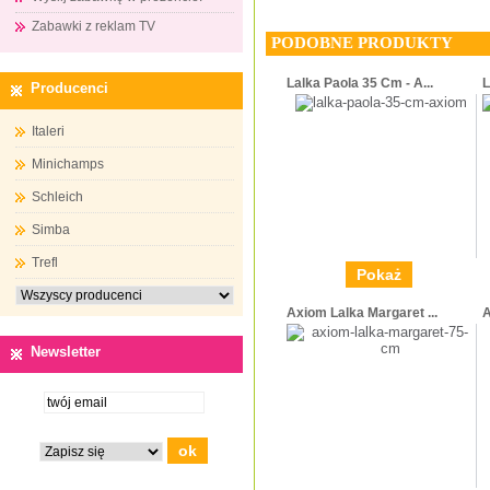
Zabawki z reklam TV
PODOBNE PRODUKTY
Lalka Paola 35 Cm - A...
L
Producenci
Italeri
Minichamps
Schleich
Simba
Trefl
Pokaż
Axiom Lalka Margaret ...
A
Newsletter