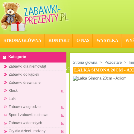
STRONA GŁÓWNA
KONTAKT
O NAS
WYSYŁKA
WYŚ
Kategorie
Strona główna
>
Pozostałe
>
In
Zabawki dla niemowląt
LALKA SIMONA 20CM - A
Zabawki do kąpieli
Zabawki drewniane
Klocki
Lalki
Zabawa w ogrodzie
Sport i zabawki ruchowe
Zabawa w dorosłych
Gry dla dzieci i rodziny