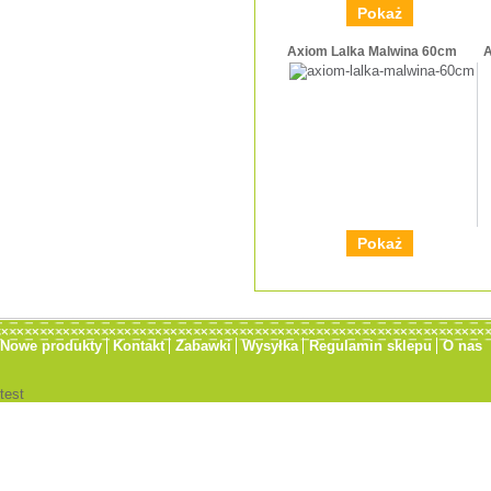
Pokaż
Axiom Lalka Malwina 60cm
A
Pokaż
Nowe produkty
Kontakt
Zabawki
Wysyłka
Regulamin sklepu
O nas
test