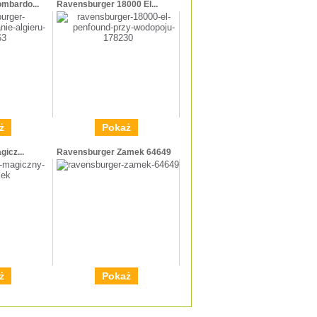
mbardo...
Ravensburger 18000 El...
ż
Pokaż
gicz...
Ravensburger Zamek 64649
ż
Pokaż