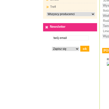
Sze
Wys
Trefl
Ilo
Wie
Rod
Tem
Newsletter
Lini
Wyp
PO
R