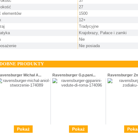
rokość
37
okość
27
ść elementów
1500
k
12+
zaj
Tradycyjne
atyka
Krajobrazy, Pałace i zamki
a
Nie
osażenie
Nie posiada
DOBNE PRODUKTY
avensburger Michał A...
Ravensburger G.p.pani...
Ravensburger Zna
Pokaż
Pokaż
Poka