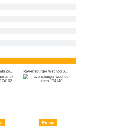
ki Zo...
Ravensburger Wschód S...
ż
Pokaż