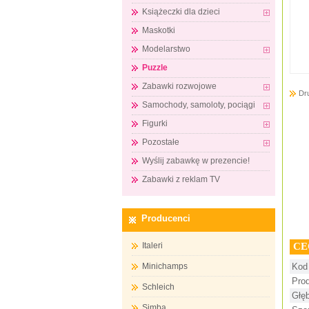
Książeczki dla dzieci
Maskotki
Modelarstwo
Puzzle
Zabawki rozwojowe
Dr
Samochody, samoloty, pociągi
Figurki
Pozostałe
Wyślij zabawkę w prezencie!
Zabawki z reklam TV
Producenci
CE
Italeri
Minichamps
Kod
Pro
Schleich
Głę
Simba