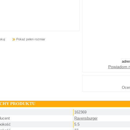
ukuj
Pokaż pełen rozmiar
Powiadom m
Oce
CHY PRODUKTU
162369
ducent
Ravensburger
bokość
5.5