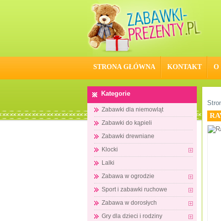
STRONA GŁÓWNA
KONTAKT
O
Kategorie
Stro
Zabawki dla niemowląt
RA
Zabawki do kąpieli
Zabawki drewniane
Klocki
Lalki
Zabawa w ogrodzie
Sport i zabawki ruchowe
Zabawa w dorosłych
Gry dla dzieci i rodziny