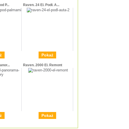
d P...
Raven. 24 El. Podł. A...
ż
Pokaż
anor...
Raven. 2000 El. Remont
ż
Pokaż