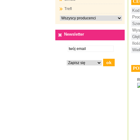
CE
Trefl
Kod
Pro
Sze
Wys
Newsletter
Głę
Ilo
Wie
PO
R