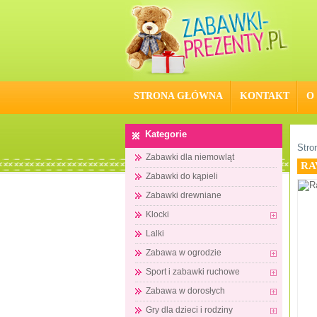
STRONA GŁÓWNA
KONTAKT
O
Kategorie
Stro
Zabawki dla niemowląt
RA
Zabawki do kąpieli
Zabawki drewniane
Klocki
Lalki
Zabawa w ogrodzie
Sport i zabawki ruchowe
Zabawa w dorosłych
Gry dla dzieci i rodziny