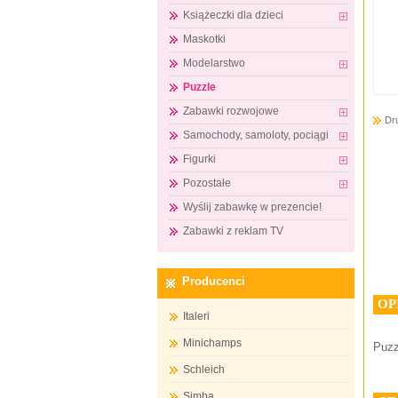
Książeczki dla dzieci
Maskotki
Modelarstwo
Puzzle
Zabawki rozwojowe
Dr
Samochody, samoloty, pociągi
Figurki
Pozostałe
Wyślij zabawkę w prezencie!
Zabawki z reklam TV
Producenci
OP
Italeri
Minichamps
Puzz
Schleich
Simba