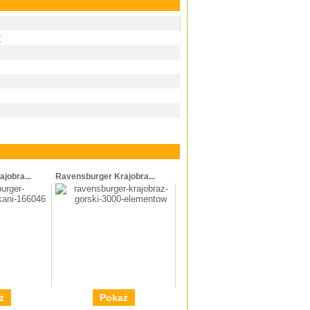
r
jobra...
Ravensburger Krajobra...
ż
Pokaż