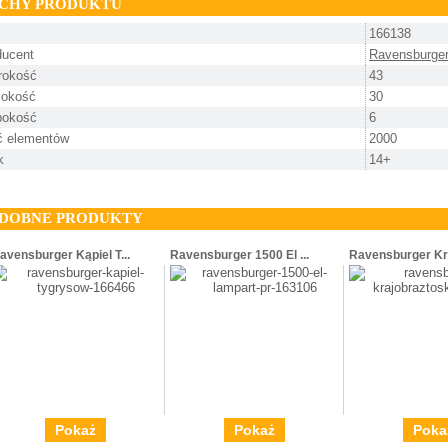
CHY PRODUKTU
166138
ducent
Ravensburge
rokość
43
okość
30
bokość
6
ść elementów
2000
k
14+
DOBNE PRODUKTY
avensburger Kąpiel T...
Ravensburger 1500 El ...
Ravensburger Kra
Pokaż
Pokaż
Poka