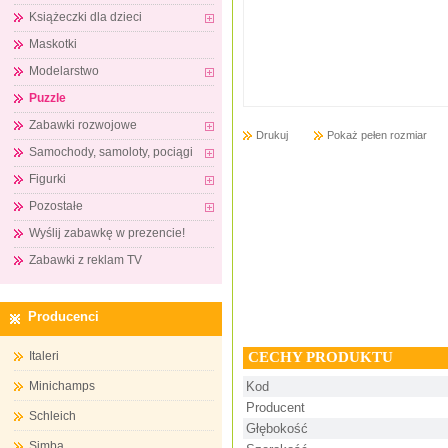
Książeczki dla dzieci
Maskotki
Modelarstwo
Puzzle
Zabawki rozwojowe
Drukuj
Pokaż pełen rozmiar
Samochody, samoloty, pociągi
Figurki
Pozostałe
Wyślij zabawkę w prezencie!
Zabawki z reklam TV
Producenci
CECHY PRODUKTU
Italeri
Minichamps
Kod
Producent
Schleich
Głębokość
Simba