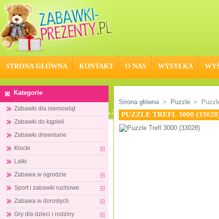
STRONA GŁÓWNA
KONTAKT
O NAS
WYSYŁKA
WYŚ
Kategorie
Strona główna
>
Puzzle
>
Puzzle
Zabawki dla niemowląt
PUZZLE TREFL 3000 (33028
Zabawki do kąpieli
Zabawki drewniane
Klocki
Lalki
Zabawa w ogrodzie
Sport i zabawki ruchowe
Zabawa w dorosłych
Gry dla dzieci i rodziny