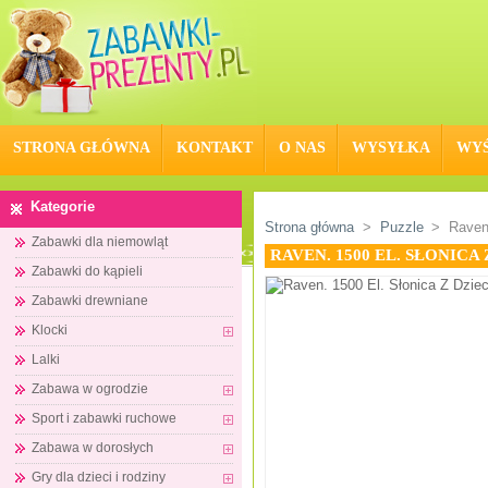
STRONA GŁÓWNA
KONTAKT
O NAS
WYSYŁKA
WYŚ
Kategorie
Strona główna
>
Puzzle
>
Raven
Zabawki dla niemowląt
RAVEN. 1500 EL. SŁONICA
Zabawki do kąpieli
Zabawki drewniane
Klocki
Lalki
Zabawa w ogrodzie
Sport i zabawki ruchowe
Zabawa w dorosłych
Gry dla dzieci i rodziny