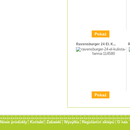
Pokaż
Ravensburger 24 El. K...
R
Pokaż
Nowe produkty
Kontakt
Zabawki
Wysyłka
Regulamin sklepu
O nas