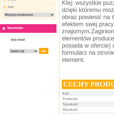
Klej: wszystkie puz
Trefl
dzięki któremu moż
obraz powiesić na 
efektem swej pracy 
Newsletter
znajomym.Zaginiony
elementów producen
posiada w ofercie)
formularz na stron
element.
CECHY PROD
Kod
Producent
Szerokość
Wysokość