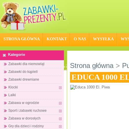
STRONA GŁÓWNA
KONTAKT
O NAS
WYSYŁKA
WYŚ
Kategorie
Strona główna
>
Pu
Zabawki dla niemowląt
Zabawki do kąpieli
EDUCA 1000 EL
Zabawki drewniane
Klocki
Lalki
Zabawa w ogrodzie
Sport i zabawki ruchowe
Zabawa w dorosłych
Gry dla dzieci i rodziny