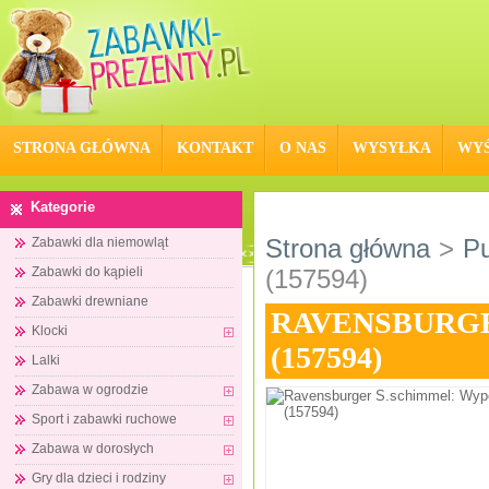
STRONA GŁÓWNA
KONTAKT
O NAS
WYSYŁKA
WYŚ
Kategorie
Strona główna
>
Pu
Zabawki dla niemowląt
Zabawki do kąpieli
(157594)
Zabawki drewniane
RAVENSBURG
Klocki
(157594)
Lalki
Zabawa w ogrodzie
Sport i zabawki ruchowe
Zabawa w dorosłych
Gry dla dzieci i rodziny