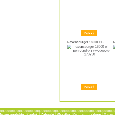
Pokaż
Ravensburger 18000 El...
R
Pokaż
Nowe produkty
Kontakt
Zabawki
Wysyłka
Regulamin sklepu
O nas