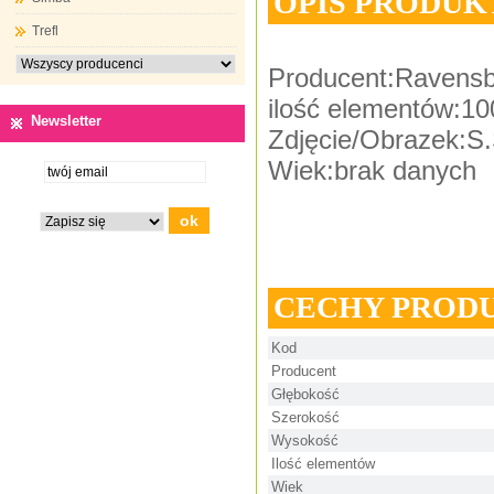
OPIS PRODUK
Trefl
Producent:Ravensb
ilość elementów:10
Newsletter
Zdjęcie/Obrazek:S
Wiek:brak danych
CECHY PROD
Kod
Producent
Głębokość
Szerokość
Wysokość
Ilość elementów
Wiek