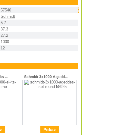
57540
Schmidt
5.7
37.3
27.2
1000
12+
s ...
Schmidt 3x1000 A.gedd...
ż
Pokaż