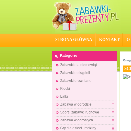
STRONA GŁÓWNA
KONTAKT
O
Kategorie
Stro
Zabawki dla niemowląt
SC
Zabawki do kąpieli
Zabawki drewniane
Klocki
Lalki
Zabawa w ogrodzie
Sport i zabawki ruchowe
Zabawa w dorosłych
Gry dla dzieci i rodziny