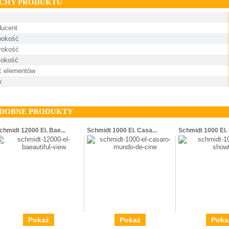
CHY PRODUKTU
ducent
bokość
rokość
okość
ść elementów
k
DOBNE PRODUKTY
chmidt 12000 El. Bae...
Schmidt 1000 El. Casa...
Schmidt 1000 El. It
Pokaż
Pokaż
Poka