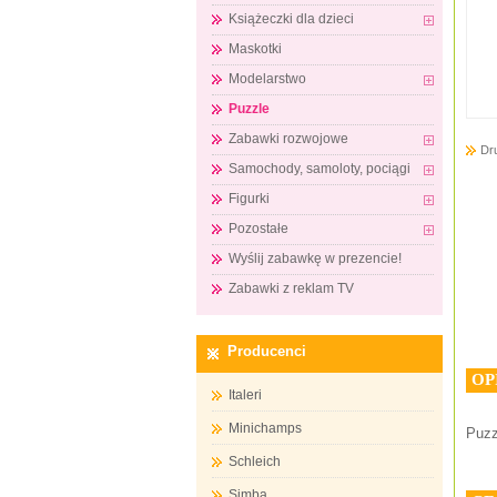
Książeczki dla dzieci
Maskotki
Modelarstwo
Puzzle
Zabawki rozwojowe
Dr
Samochody, samoloty, pociągi
Figurki
Pozostałe
Wyślij zabawkę w prezencie!
Zabawki z reklam TV
Producenci
OP
Italeri
Minichamps
Puzz
Schleich
Simba