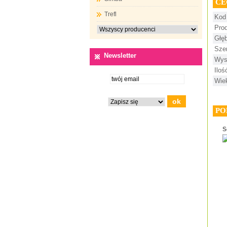
CE
Trefl
Kod
Pro
Głę
Sze
Newsletter
Wys
Ilo
Wie
PO
S