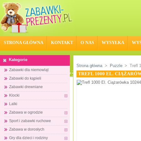
STRONA GŁÓWNA
KONTAKT
O NAS
WYSYŁKA
WYŚ
Kategorie
Strona główna
>
Puzzle
>
Trefl
Zabawki dla niemowląt
TREFL 1000 EL. CIĄŻARÓ
Zabawki do kąpieli
Zabawki drewniane
Klocki
Lalki
Zabawa w ogrodzie
Sport i zabawki ruchowe
Zabawa w dorosłych
Gry dla dzieci i rodziny