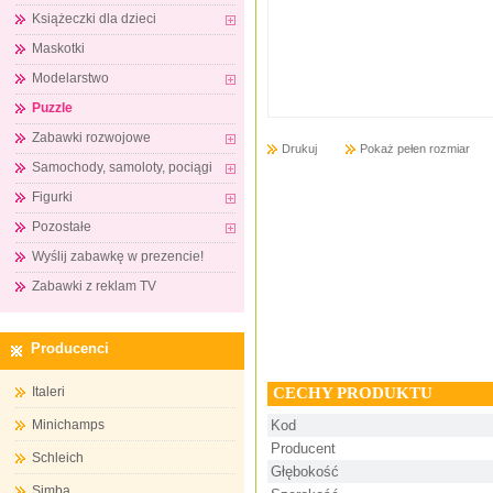
Książeczki dla dzieci
Maskotki
Modelarstwo
Puzzle
Zabawki rozwojowe
Drukuj
Pokaż pełen rozmiar
Samochody, samoloty, pociągi
Figurki
Pozostałe
Wyślij zabawkę w prezencie!
Zabawki z reklam TV
Producenci
CECHY PRODUKTU
Italeri
Minichamps
Kod
Producent
Schleich
Głębokość
Simba