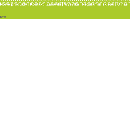
Nowe produkty
Kontakt
Zabawki
Wysyłka
Regulamin sklepu
O nas
test