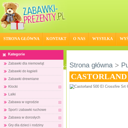
STRONA GŁÓWNA
KONTAKT
O NAS
WYSYŁKA
WYŚ
Kategorie
Strona główna
>
Pu
Zabawki dla niemowląt
Zabawki do kąpieli
CASTORLAND 5
Zabawki drewniane
Klocki
Lalki
Zabawa w ogrodzie
Sport i zabawki ruchowe
Zabawa w dorosłych
Gry dla dzieci i rodziny