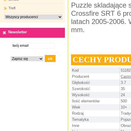
Puzzle skladające 
Trefl
Crossfire SRT 6 p
latach 2005-2006. 
mm.
Newsletter
CECHY PROD
Kod
51182
Producent
Casto
Głębokość
3.7
Szerokość
35
Wysokość
24
Ilość elementów
500
Wiek
10+
Rodzaj
Trady
Tematyka
Pojaz
Inne
Obraz