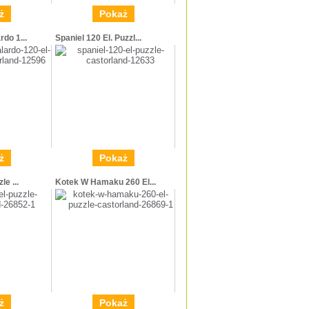
ż
Pokaż
do 1...
Spaniel 120 El. Puzzl...
ż
Pokaż
le ...
Kotek W Hamaku 260 El...
ż
Pokaż