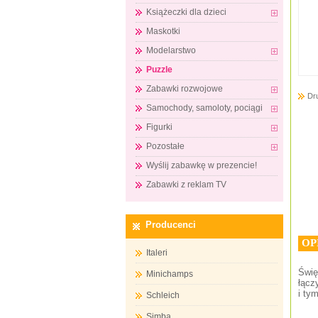
Książeczki dla dzieci
Maskotki
Modelarstwo
Puzzle
Zabawki rozwojowe
Dr
Samochody, samoloty, pociągi
Figurki
Pozostałe
Wyślij zabawkę w prezencie!
Zabawki z reklam TV
Producenci
OP
Italeri
Świę
Minichamps
łącz
i ty
Schleich
Simba