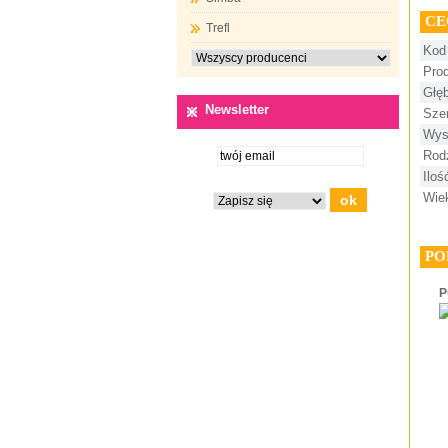
CE
Trefl
Kod
Pro
Głę
Newsletter
Sze
Wys
Rod
Ilo
Wie
PO
P