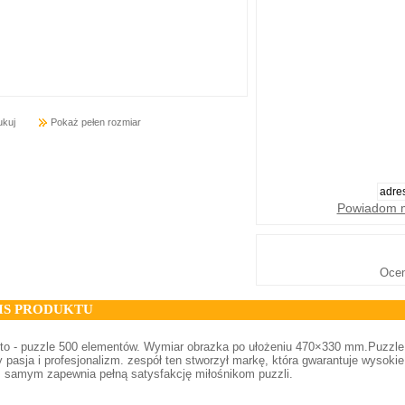
ukuj
Pokaż pełen rozmiar
Powiadom m
Oce
IS PRODUKTU
to - puzzle 500 elementów. Wymiar obrazka po ułożeniu 470×330 mm.Puzzle 
y pasja i profesjonalizm. zespół ten stworzył markę, która gwarantuje wysok
m samym zapewnia pełną satysfakcję miłośnikom puzzli.