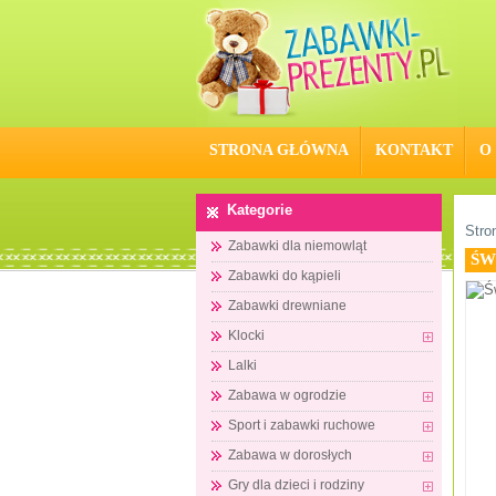
STRONA GŁÓWNA
KONTAKT
O
Kategorie
Stro
Zabawki dla niemowląt
ŚW
Zabawki do kąpieli
Zabawki drewniane
Klocki
Lalki
Zabawa w ogrodzie
Sport i zabawki ruchowe
Zabawa w dorosłych
Gry dla dzieci i rodziny