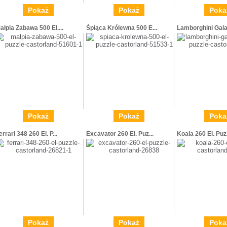
Pokaż
Pokaż
Poka
ałpia Zabawa 500 El....
Śpiąca Królewna 500 E...
Lamborghini Galar
Pokaż
Pokaż
Poka
errari 348 260 El. P...
Excavator 260 El. Puz...
Koala 260 El. Puzz
Pokaż
Pokaż
Poka