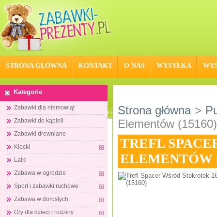
STRONA GŁÓWNA
KONTAKT
O NAS
WYSYŁKA
WYŚ
Kategorie
Strona główna
>
Pu
Zabawki dla niemowląt
Zabawki do kąpieli
Elementów (15160)
Zabawki drewniane
TREFL SPACE
Klocki
ELEMENTÓW (
Lalki
Zabawa w ogrodzie
Sport i zabawki ruchowe
Zabawa w dorosłych
Gry dla dzieci i rodziny