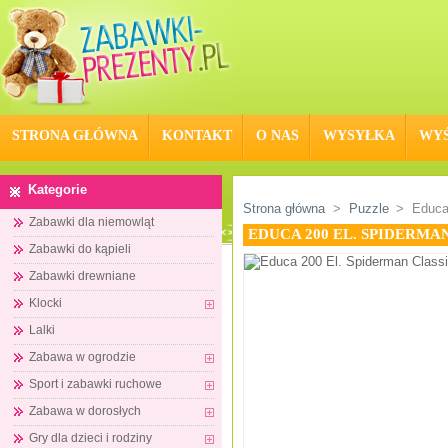
STRONA GŁÓWNA
KONTAKT
O NAS
WYSYŁKA
WYŚ
Kategorie
Strona główna
>
Puzzle
>
Educa
Zabawki dla niemowląt
EDUCA 200 EL. SPIDERMAN
Zabawki do kąpieli
Zabawki drewniane
Klocki
Lalki
Zabawa w ogrodzie
Sport i zabawki ruchowe
Zabawa w dorosłych
Gry dla dzieci i rodziny