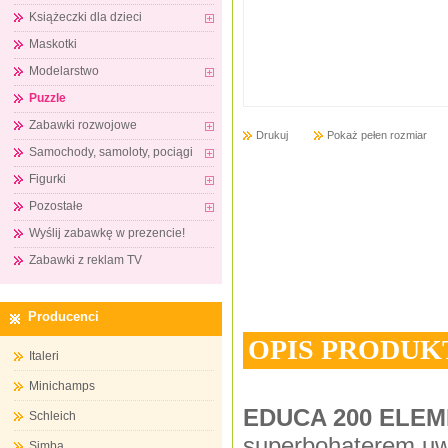
Książeczki dla dzieci
Maskotki
Modelarstwo
Puzzle
Zabawki rozwojowe
Drukuj
Pokaż pełen rozmiar
Samochody, samoloty, pociągi
Figurki
Pozostałe
Wyślij zabawkę w prezencie!
Zabawki z reklam TV
Producenci
OPIS PRODUK
Italeri
Minichamps
EDUCA 200 ELEME
Schleich
superbohaterem uw
Simba