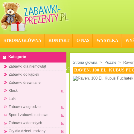
STRONA GŁÓWNA
KONTAKT
O NAS
WYSYŁKA
WYŚ
Kategorie
Strona główna
>
Puzzle
>
Raven
Zabawki dla niemowląt
RAVEN. 100 EL. KUBUŚ P
Zabawki do kąpieli
Zabawki drewniane
Klocki
Lalki
Zabawa w ogrodzie
Sport i zabawki ruchowe
Zabawa w dorosłych
Gry dla dzieci i rodziny