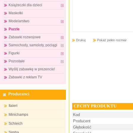
Książeczki dla dzieci
Maskotki
Modelarstwo
Puzzle
Zabawki rozwojowe
Drukuj
Pokaż pełen rozmiar
Samochody, samoloty, pociągi
Figurki
Pozostałe
Wyślij zabawkę w prezencie!
Zabawki z reklam TV
Producenci
CECHY PRODUKTU
Italeri
Minichamps
Kod
Producent
Schleich
Głębokość
Simba