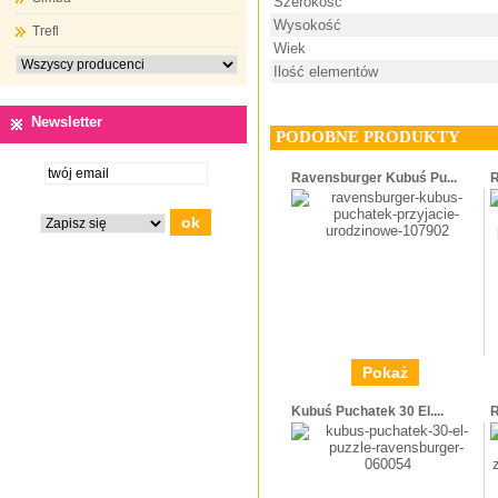
Szerokość
Wysokość
Trefl
Wiek
Ilość elementów
Newsletter
PODOBNE PRODUKTY
Ravensburger Kubuś Pu...
R
Pokaż
Kubuś Puchatek 30 El....
R