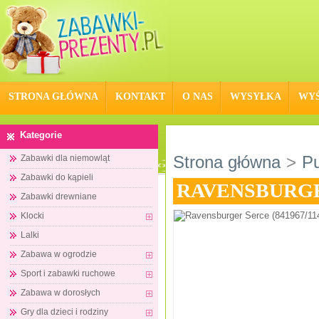
STRONA GŁÓWNA
KONTAKT
O NAS
WYSYŁKA
WYŚ
Kategorie
Strona główna
>
Pu
Zabawki dla niemowląt
Zabawki do kąpieli
RAVENSBURGER
Zabawki drewniane
Klocki
Lalki
Zabawa w ogrodzie
Sport i zabawki ruchowe
Zabawa w dorosłych
Gry dla dzieci i rodziny