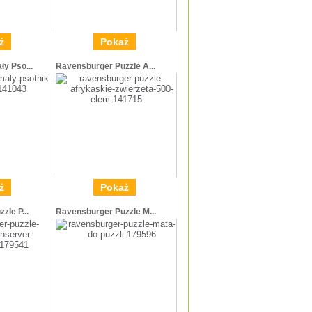
ż
Pokaż
y Pso...
Ravensburger Puzzle A...
ż
Pokaż
zle P...
Ravensburger Puzzle M...