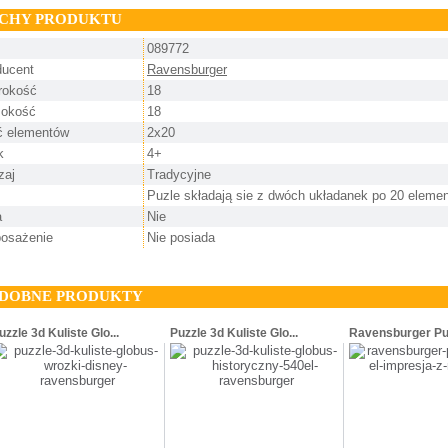
CHY PRODUKTU
089772
ducent
Ravensburger
rokość
18
okość
18
ść elementów
2x20
k
4+
zaj
Tradycyjne
Puzle składają sie z dwóch układanek po 20 eleme
a
Nie
osażenie
Nie posiada
DOBNE PRODUKTY
uzzle 3d Kuliste Glo...
Puzzle 3d Kuliste Glo...
Ravensburger Puz