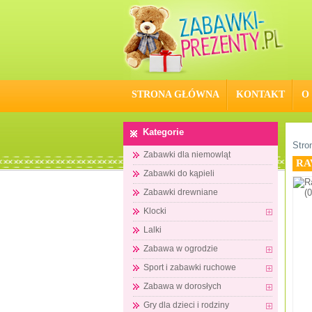
STRONA GŁÓWNA
KONTAKT
O
Kategorie
Stro
Zabawki dla niemowląt
RA
Zabawki do kąpieli
Zabawki drewniane
Klocki
Lalki
Zabawa w ogrodzie
Sport i zabawki ruchowe
Zabawa w dorosłych
Gry dla dzieci i rodziny