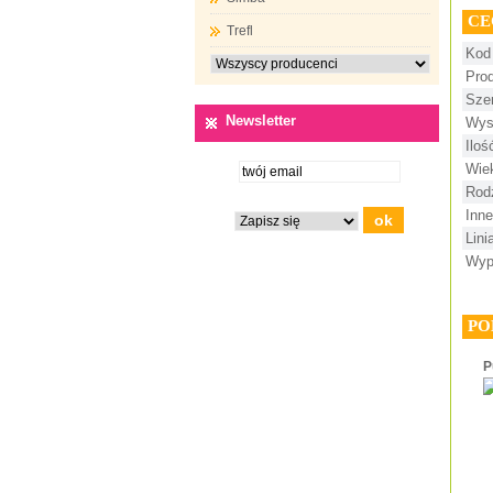
CE
Trefl
Kod
Pro
Sze
Newsletter
Wys
Ilo
Wie
Rod
Inne
Lini
Wyp
PO
P