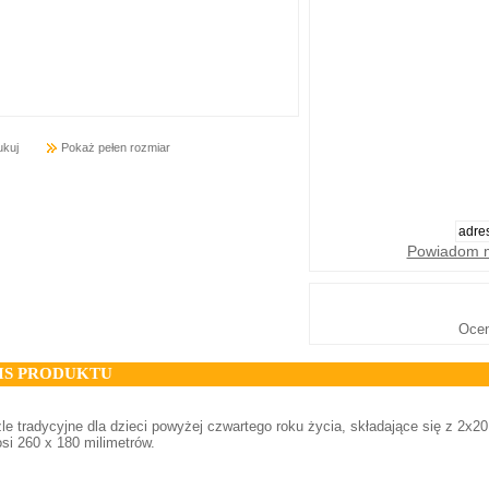
ukuj
Pokaż pełen rozmiar
Powiadom m
Oce
IS PRODUKTU
le tradycyjne dla dzieci powyżej czwartego roku życia, składające się z 2x
si 260 x 180 milimetrów.