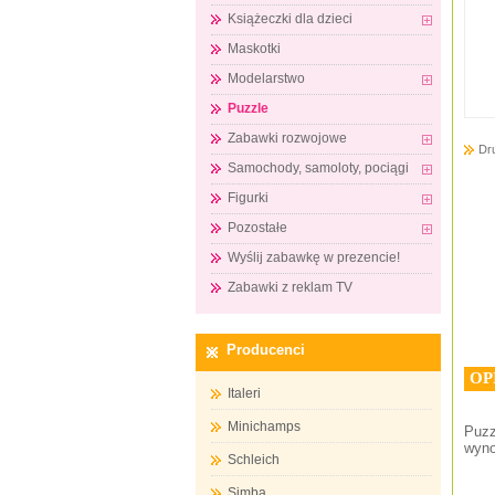
Książeczki dla dzieci
Maskotki
Modelarstwo
Puzzle
Zabawki rozwojowe
Dr
Samochody, samoloty, pociągi
Figurki
Pozostałe
Wyślij zabawkę w prezencie!
Zabawki z reklam TV
Producenci
OP
Italeri
Minichamps
Puzz
wyno
Schleich
Simba