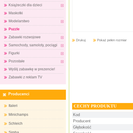
Książeczki dla dzieci
Maskotki
Modelarstwo
Puzzle
Zabawki rozwojowe
Drukuj
Pokaż pełen rozmiar
Samochody, samoloty, pociągi
Figurki
Pozostałe
Wyślij zabawkę w prezencie!
Zabawki z reklam TV
Producenci
CECHY PRODUKTU
Italeri
Minichamps
Kod
Producent
Schleich
Głębokość
Simba