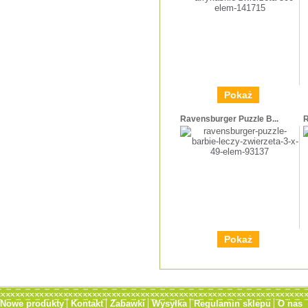
Pokaż
Ravensburger Puzzle B...
R
Pokaż
Nowe produkty
Kontakt
Zabawki
Wysyłka
Regulamin sklepu
O nas