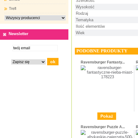
Szerokość
Wysokość
Trefl
Rodzaj
Tematyka
Ilość elementów
Wiek
Newsletter
PODOBNE PRODUKTY
Ravensburger Fantasty...
R
Pokaż
Ravensburger Puzzle A...
R