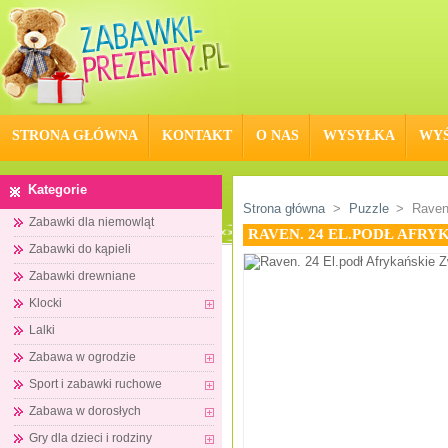
STRONA GŁÓWNA
KONTAKT
O NAS
WYSYŁKA
WYŚ
Kategorie
Strona główna
>
Puzzle
>
Raven
Zabawki dla niemowląt
RAVEN. 24 EL.PODŁ AFR
Zabawki do kąpieli
Zabawki drewniane
Klocki
Lalki
Zabawa w ogrodzie
Sport i zabawki ruchowe
Zabawa w dorosłych
Gry dla dzieci i rodziny