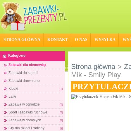
STRONA GŁÓWNA
KONTAKT
O NAS
WYSYŁKA
WYŚ
Kategorie
Strona główna
>
Za
Zabawki dla niemowląt
Zabawki do kąpieli
Mik - Smily Play
Zabawki drewniane
PRZYTULACZE
Klocki
Lalki
Zabawa w ogrodzie
Sport i zabawki ruchowe
Zabawa w dorosłych
Gry dla dzieci i rodziny