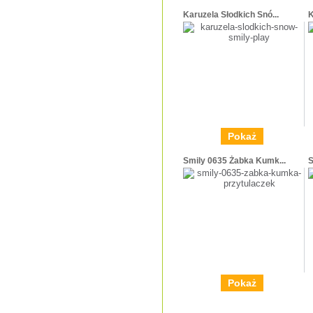
Karuzela Słodkich Snó...
K
Pokaż
Smily 0635 Żabka Kumk...
S
Pokaż