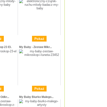
ż
Pokaż
p 23 El.
My Baby - Zestaw Mikr...
ż
Pokaż
Odkr...
My Baby Biurko Małego...