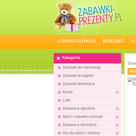
STRONA GŁÓWNA
KONTAKT
O
Kategorie
Stro
Zabawki dla niemowląt
MI
Zabawki do kąpieli
Zabawki drewniane
Klocki
Lalki
Zabawa w ogrodzie
Sport i zabawki ruchowe
Zabawa w dorosłych
Gry dla dzieci i rodziny