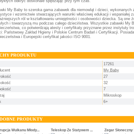
wykłych odkryć doskonale spędzając przy tym czas.
wki My Baby to szeroka gama zabawek dla niemowląt i dzieci, wykonanych z 
rystyce i wzornictwie stwarzających warunki właściwej edukacji i wspaniałej
ażniejszych ról w kształtowaniu umiejętności i osobowości dziecka. Są one 
słych i towarzyszą mu podczas całego dzieciństwa. Wszystkie zabawki My B
ieczeństwa, co potwierdzają atesty i certyfikaty przyznane przez instytuty t
ci: Państwowy Zakład Higieny i Polskie Centrum Badań i Certyfikacji. Posiada
ieczeństwa i Europejski certyfikat jakości ISO 9001.
CHY PRODUKTU
17261
ducent
My Baby
rokość
27
okość
32
bokość
7
zaj
Mikroskop
k
6+
DOBNE PRODUKTY
rupcja Wulkanu Młody...
Teleskop Ze Statywem ...
Zegar Słoneczny 