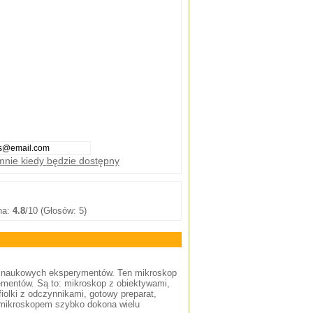
nie kiedy będzie dostępny
na:
4.8
/10 (Głosów: 5)
a naukowych eksperymentów. Ten mikroskop
ementów. Są to: mikroskop z obiektywami,
fiolki z odczynnikami, gotowy preparat,
ym mikroskopem szybko dokona wielu