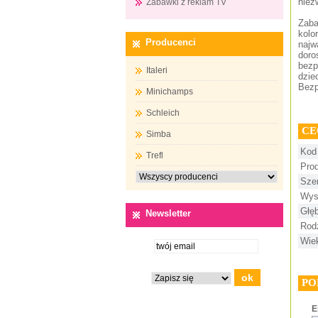
niez
Zabawki z reklam TV
Zaba
kolo
Producenci
najw
doro
bezp
Italeri
dzie
Bezp
Minichamps
Schleich
CE
Simba
Kod
Trefl
Pro
Sze
Wys
Głę
Newsletter
Rod
Wie
PO
E