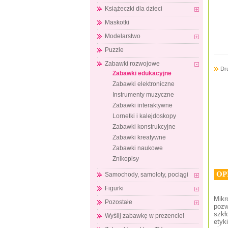
Książeczki dla dzieci
Maskotki
Modelarstwo
Puzzle
Zabawki rozwojowe
Dr
Zabawki edukacyjne
Zabawki elektroniczne
Instrumenty muzyczne
Zabawki interaktywne
Lornetki i kalejdoskopy
Zabawki konstrukcyjne
Zabawki kreatywne
Zabawki naukowe
Znikopisy
OP
Samochody, samoloty, pociągi
Figurki
Mikr
Pozostałe
pozw
szkł
Wyślij zabawkę w prezencie!
etyk