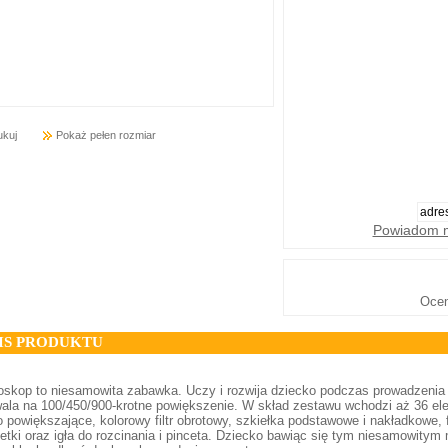
ukuj
Pokaż pełen rozmiar
Powiadom m
Oce
IS PRODUKTU
oskop to niesamowita zabawka. Uczy i rozwija dziecko podczas prowadzeni
ala na 100/450/900-krotne powiększenie. W skład zestawu wchodzi aż 36 el
o powiększające, kolorowy filtr obrotowy, szkiełka podstawowe i nakładkowe, 
ietki oraz igła do rozcinania i pinceta. Dziecko bawiąc się tym niesamowit