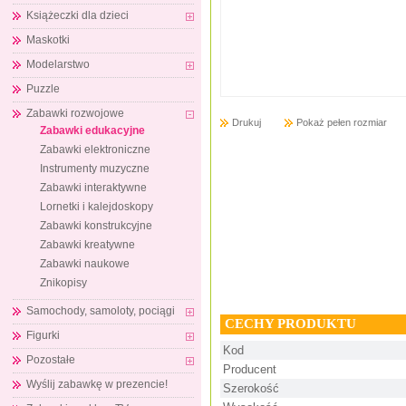
Książeczki dla dzieci
Maskotki
Modelarstwo
Puzzle
Zabawki rozwojowe
Drukuj
Pokaż pełen rozmiar
Zabawki edukacyjne
Zabawki elektroniczne
Instrumenty muzyczne
Zabawki interaktywne
Lornetki i kalejdoskopy
Zabawki konstrukcyjne
Zabawki kreatywne
Zabawki naukowe
Znikopisy
Samochody, samoloty, pociągi
CECHY PRODUKTU
Figurki
Kod
Pozostałe
Producent
Wyślij zabawkę w prezencie!
Szerokość