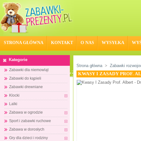
STRONA GŁÓWNA
KONTAKT
O NAS
WYSYŁKA
WYŚ
Kategorie
Strona główna
>
Zabawki rozwojo
Zabawki dla niemowląt
KWASY I ZASADY PROF. A
Zabawki do kąpieli
Zabawki drewniane
Klocki
Lalki
Zabawa w ogrodzie
Sport i zabawki ruchowe
Zabawa w dorosłych
Gry dla dzieci i rodziny