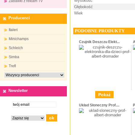
Wysokość
Zabawki z reklam TV
Głębokość
Wiek
Producenci
Italeri
PODOBNE PRODUKTY
Minichamps
Czujnik Deszczu Elekt...
A
Schleich
Simba
Trefl
Newsletter
Pokaż
Układ Słoneczny Prof....
P