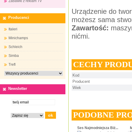
Zabawki z reklam TV
Urządzenie do twor
Producenci
możesz sama stworz
Zawartość:
maszynk
Italeri
nićmi.
Minichamps
Schleich
Simba
CECHY PROD
Trefl
Kod
Producent
Wiek
Newsletter
PODOBNE PR
Ses Najmodniejsza Biż...
M