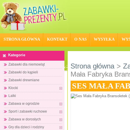
STRONA GŁÓWNA
KONTAKT
O NAS
WYSYŁKA
WYŚ
Kategorie
Strona główna
>
Za
Zabawki dla niemowląt
Zabawki do kąpieli
Mała Fabryka Brans
Zabawki drewniane
SES MAŁA FAB
Klocki
Lalki
Zabawa w ogrodzie
Sport i zabawki ruchowe
Zabawa w dorosłych
Gry dla dzieci i rodziny