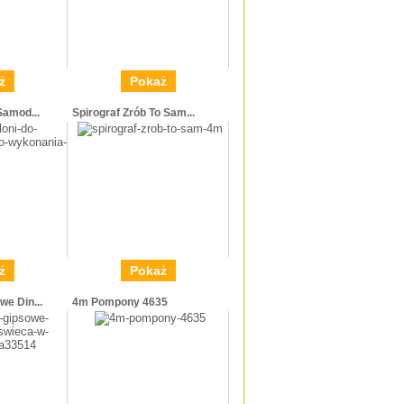
ż
Pokaż
Samod...
Spirograf Zrób To Sam...
ż
Pokaż
e Din...
4m Pompony 4635