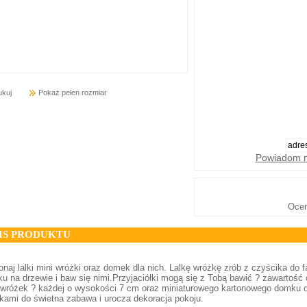
ukuj
Pokaż pełen rozmiar
Powiadom m
Oce
IS PRODUKTU
naj lalki mini wróżki oraz domek dla nich. Lalkę wróżkę zrób z czyścika do 
u na drzewie i baw się nimi.Przyjaciółki mogą się z Tobą bawić ? zawartość
 wróżek ? każdej o wysokości 7 cm oraz miniaturowego kartonowego domku 
kami do świetna zabawa i urocza dekoracja pokoju.