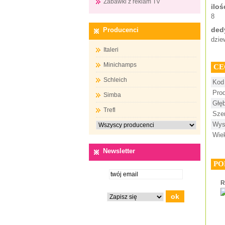
Zabawki z reklam TV
iloś
8
ded
Producenci
dzie
Italeri
Minichamps
CE
Schleich
Kod
Pro
Simba
Głę
Trefl
Sze
Wys
Wie
Newsletter
PO
R