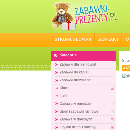
STRONA GŁÓWNA
KONTAKT
O
Kategorie
Stro
Zabawki dla niemowląt
4M
Zabawki do kąpieli
Zabawki drewniane
Klocki
Lalki
Zabawa w ogrodzie
Sport i zabawki ruchowe
Zabawa w dorosłych
Gry dla dzieci i rodziny