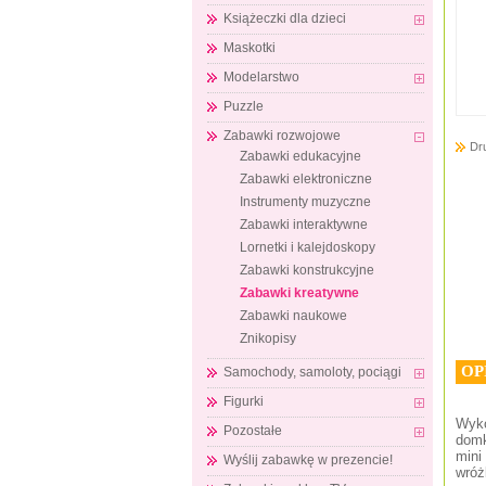
Książeczki dla dzieci
Maskotki
Modelarstwo
Puzzle
Zabawki rozwojowe
Dr
Zabawki edukacyjne
Zabawki elektroniczne
Instrumenty muzyczne
Zabawki interaktywne
Lornetki i kalejdoskopy
Zabawki konstrukcyjne
Zabawki kreatywne
Zabawki naukowe
Znikopisy
OP
Samochody, samoloty, pociągi
Figurki
Wyko
Pozostałe
domk
mini
Wyślij zabawkę w prezencie!
wróż