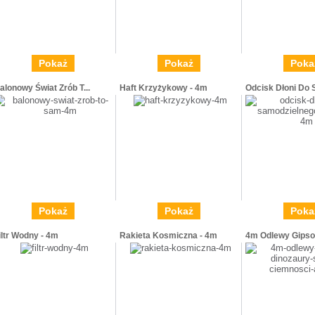
Pokaż
Pokaż
Poka
alonowy Świat Zrób T...
Haft Krzyżykowy - 4m
Odcisk Dłoni Do 
Pokaż
Pokaż
Poka
iltr Wodny - 4m
Rakieta Kosmiczna - 4m
4m Odlewy Gipsow