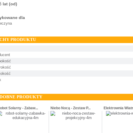
ć lat (od)
ykowane dla
wczyna
CHY PRODUKTU
ducent
bokość
rokość
okość
k
DOBNE PRODUKTY
obot Solarny - Zabaw...
Niebo Nocą - Zestaw P...
Elektrownia Wiatr