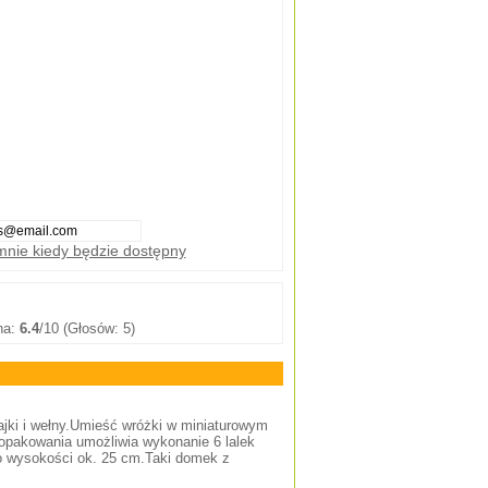
nie kiedy będzie dostępny
na:
6.4
/10 (Głosów: 5)
fajki i wełny.Umieść wróżki w miniaturowym
 opakowania umożliwia wykonanie 6 lalek
o wysokości ok. 25 cm.Taki domek z