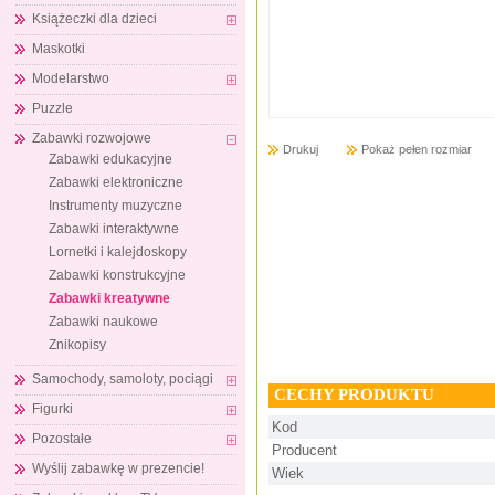
Książeczki dla dzieci
Maskotki
Modelarstwo
Puzzle
Zabawki rozwojowe
Drukuj
Pokaż pełen rozmiar
Zabawki edukacyjne
Zabawki elektroniczne
Instrumenty muzyczne
Zabawki interaktywne
Lornetki i kalejdoskopy
Zabawki konstrukcyjne
Zabawki kreatywne
Zabawki naukowe
Znikopisy
Samochody, samoloty, pociągi
CECHY PRODUKTU
Figurki
Kod
Pozostałe
Producent
Wyślij zabawkę w prezencie!
Wiek