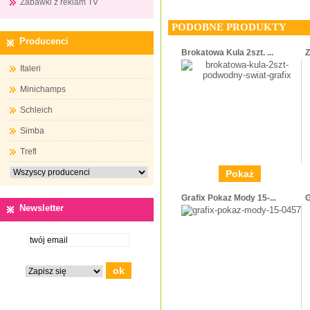
Zabawki z reklam TV
PODOBNE PRODUKTY
Producenci
Brokatowa Kula 2szt. ...
Z
Italeri
Minichamps
Schleich
Simba
Trefl
Pokaż
Grafix Pokaz Mody 15-...
G
Newsletter