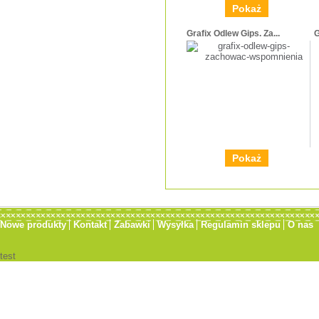
Pokaż
Grafix Odlew Gips. Za...
G
Pokaż
Nowe produkty
Kontakt
Zabawki
Wysyłka
Regulamin sklepu
O nas
test