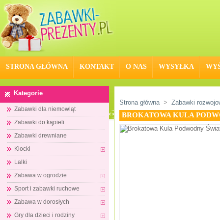
STRONA GŁÓWNA
KONTAKT
O NAS
WYSYŁKA
WYŚ
Kategorie
Strona główna
>
Zabawki rozwojo
Zabawki dla niemowląt
BROKATOWA KULA PODWO
Zabawki do kąpieli
Zabawki drewniane
Klocki
Lalki
Zabawa w ogrodzie
Sport i zabawki ruchowe
Zabawa w dorosłych
Gry dla dzieci i rodziny