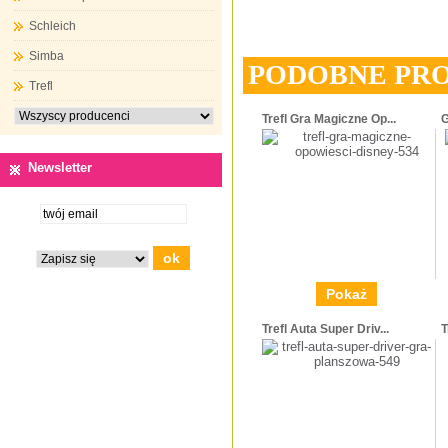
Schleich
Simba
PODOBNE PR
Trefl
Trefl Gra Magiczne Op...
G
Newsletter
Pokaż
Trefl Auta Super Driv...
T