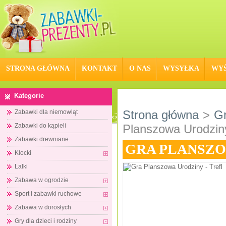
STRONA GŁÓWNA
KONTAKT
O NAS
WYSYŁKA
WYŚ
Kategorie
Strona główna
>
Gr
Zabawki dla niemowląt
Zabawki do kąpieli
Planszowa Urodziny
Zabawki drewniane
GRA PLANSZO
Klocki
Lalki
Zabawa w ogrodzie
Sport i zabawki ruchowe
Zabawa w dorosłych
Gry dla dzieci i rodziny