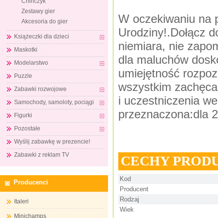
Chińczyk
Zestawy gier
W oczekiwaniu na 
Akcesoria do gier
Urodziny!.Dołącz d
Książeczki dla dzieci
niemiara, nie zapo
Maskotki
dla maluchów dosko
Modelarstwo
umiejętność rozpoz
Puzzle
wszystkim zachęca
Zabawki rozwojowe
i uczestniczenia w
Samochody, samoloty, pociągi
przeznaczona:dla 2
Figurki
Pozostałe
Wyślij zabawkę w prezencie!
Zabawki z reklam TV
CECHY PROD
Kod
Producenci
Producent
Rodzaj
Italeri
Wiek
Minichamps