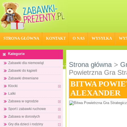
STRONA GŁÓWNA
KONTAKT
O NAS
WYSYŁKA
WYŚ
Kategorie
Strona główna
>
Gr
Zabawki dla niemowląt
Zabawki do kąpieli
Powietrzna Gra Str
Zabawki drewniane
BITWA POWIE
Klocki
ALEXANDER
Lalki
Zabawa w ogrodzie
Sport i zabawki ruchowe
Zabawa w dorosłych
Gry dla dzieci i rodziny