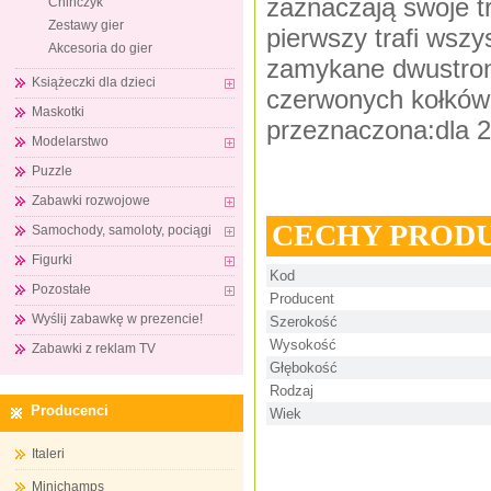
zaznaczają swoje tr
Chińczyk
Zestawy gier
pierwszy trafi wsz
Akcesoria do gier
zamykane dwustron
Książeczki dla dzieci
czerwonych kołków,
Maskotki
przeznaczona:dla 2 
Modelarstwo
Puzzle
Zabawki rozwojowe
CECHY PROD
Samochody, samoloty, pociągi
Figurki
Kod
Pozostałe
Producent
Wyślij zabawkę w prezencie!
Szerokość
Wysokość
Zabawki z reklam TV
Głębokość
Rodzaj
Producenci
Wiek
Italeri
Minichamps