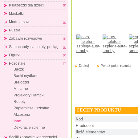
Książeczki dla dzieci
Maskotki
Modelarstwo
Puzzle
Zabawki rozwojowe
Samochody, samoloty, pociągi
Figurki
Pozostałe
Drukuj
Pokaż pełen rozmiar
Bączki
Bańki mydlane
Breloczki
Militarne
Projektory i lampki
Roboty
Papiernicze i szkolne
CECHY PRODUKTU
Akcesoria
Kod
Inne
Producent
Dekoracje ścienne
Ilość elementów
Wyślij zabawkę w prezencie!