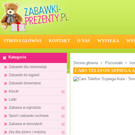
STRONA GŁÓWNA
KONTAKT
O NAS
WYSYŁKA
WYŚ
Kategorie
Strona główna
>
Pozostałe
>
In
Zabawki dla niemowląt
CARS TELEFON SZPIEGA A
Zabawki do kąpieli
Zabawki drewniane
Klocki
Lalki
Zabawa w ogrodzie
Sport i zabawki ruchowe
Zabawa w dorosłych
Gry dla dzieci i rodziny