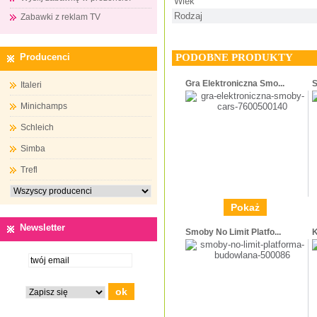
Wiek
Rodzaj
Zabawki z reklam TV
PODOBNE PRODUKTY
Producenci
Gra Elektroniczna Smo...
S
Italeri
Minichamps
Schleich
Simba
Trefl
Pokaż
Newsletter
Smoby No Limit Platfo...
K