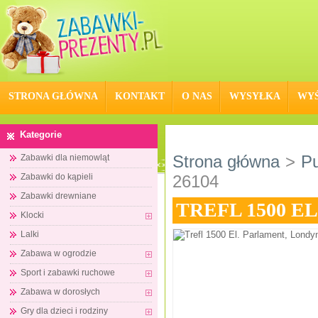
STRONA GŁÓWNA
KONTAKT
O NAS
WYSYŁKA
WYŚ
Kategorie
Strona główna
>
Pu
Zabawki dla niemowląt
Zabawki do kąpieli
26104
Zabawki drewniane
TREFL 1500 E
Klocki
Lalki
Zabawa w ogrodzie
Sport i zabawki ruchowe
Zabawa w dorosłych
Gry dla dzieci i rodziny