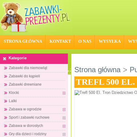
STRONA GŁÓWNA
KONTAKT
O NAS
WYSYŁKA
WYŚ
Kategorie
Strona główna
>
Pu
Zabawki dla niemowląt
Zabawki do kąpieli
TREFL 500 EL
Zabawki drewniane
Klocki
Lalki
Zabawa w ogrodzie
Sport i zabawki ruchowe
Zabawa w dorosłych
Gry dla dzieci i rodziny