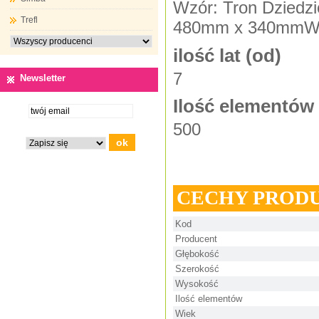
Wzór: Tron Dziedz
Trefl
480mm x 340mmWi
ilość lat (od)
7
Newsletter
Ilość elementów
500
CECHY PROD
Kod
Producent
Głębokość
Szerokość
Wysokość
Ilość elementów
Wiek