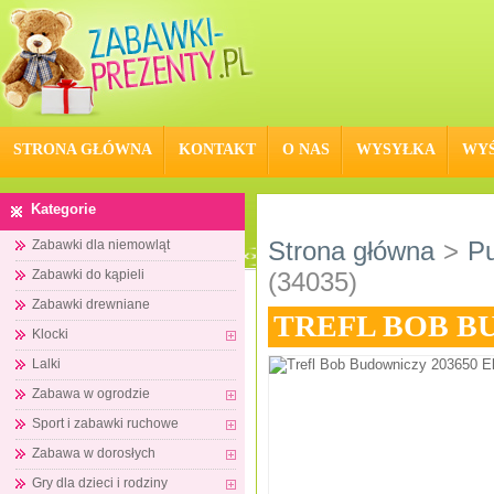
STRONA GŁÓWNA
KONTAKT
O NAS
WYSYŁKA
WYŚ
Kategorie
Strona główna
>
Pu
Zabawki dla niemowląt
Zabawki do kąpieli
(34035)
Zabawki drewniane
TREFL BOB BU
Klocki
Lalki
Zabawa w ogrodzie
Sport i zabawki ruchowe
Zabawa w dorosłych
Gry dla dzieci i rodziny