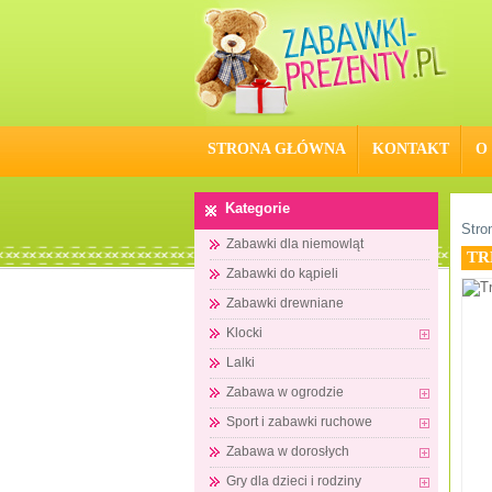
STRONA GŁÓWNA
KONTAKT
O
Kategorie
Stro
Zabawki dla niemowląt
TR
Zabawki do kąpieli
Zabawki drewniane
Klocki
Lalki
Zabawa w ogrodzie
Sport i zabawki ruchowe
Zabawa w dorosłych
Gry dla dzieci i rodziny