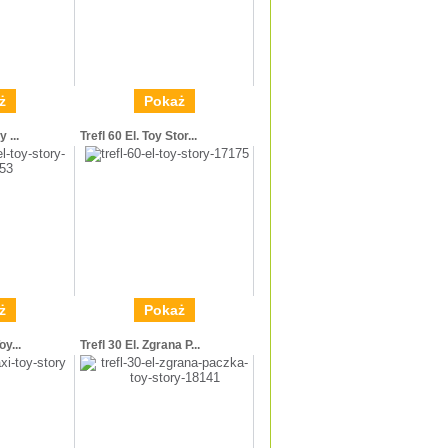
ż
Pokaż
 ...
Trefl 60 El. Toy Stor...
ż
Pokaż
oy...
Trefl 30 El. Zgrana P...