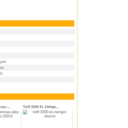
yjne
ory
50
sau ...
Trefl 3000 El. Zwinge...