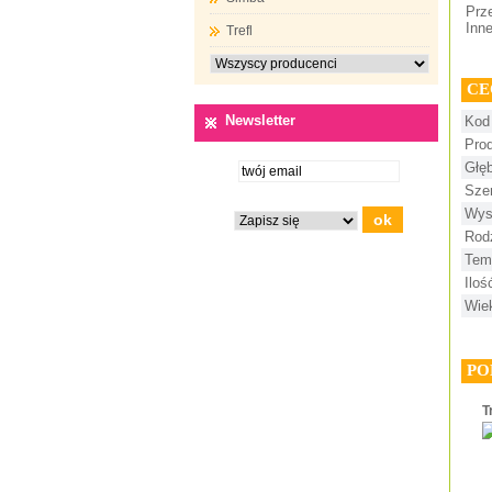
Prze
Inne
Trefl
CE
Newsletter
Kod
Pro
Głę
Sze
Wys
Rod
Tem
Ilo
Wie
PO
T