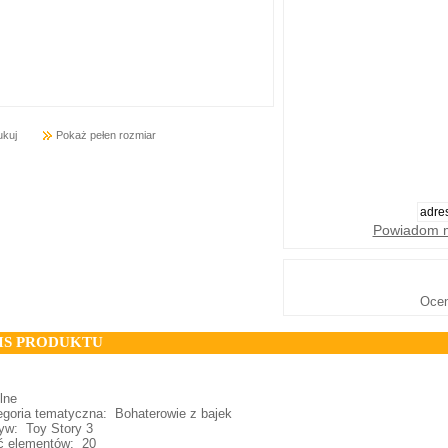
ukuj
Pokaż pełen rozmiar
Powiadom m
Oce
IS PRODUKTU
lne
goria tematyczna: Bohaterowie z bajek
w: Toy Story 3
ć elementów: 20