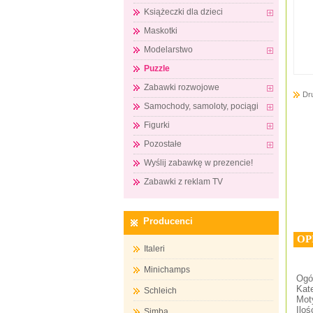
Książeczki dla dzieci
Maskotki
Modelarstwo
Puzzle
Zabawki rozwojowe
Dr
Samochody, samoloty, pociągi
Figurki
Pozostałe
Wyślij zabawkę w prezencie!
Zabawki z reklam TV
Producenci
OP
Italeri
Minichamps
Ogó
Kate
Schleich
Moty
Iloś
Simba