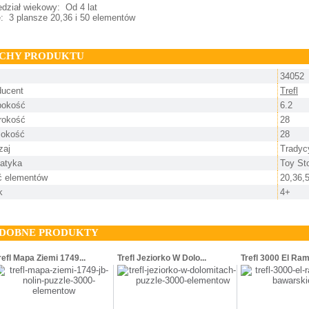
dział wiekowy: Od 4 lat
: 3 plansze 20,36 i 50 elementów
CHY PRODUKTU
34052
ducent
Trefl
bokość
6.2
rokość
28
okość
28
zaj
Tradyc
atyka
Toy St
ść elementów
20,36,
k
4+
DOBNE PRODUKTY
refl Mapa Ziemi 1749...
Trefl Jeziorko W Dolo...
Trefl 3000 El Ram