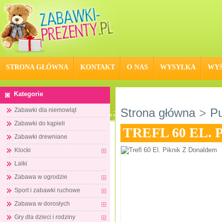
STRONA GŁÓWNA
KONTAKT
O NAS
WYSYŁKA
WYŚ
Kategorie
Strona główna
>
Pu
Zabawki dla niemowląt
Zabawki do kąpieli
TREFL 60 EL.
Zabawki drewniane
Klocki
Lalki
Zabawa w ogrodzie
Sport i zabawki ruchowe
Zabawa w dorosłych
Gry dla dzieci i rodziny