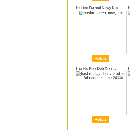
Hasbro Furreal Nowy Kot
H
Pokaż
Hasbro Play Doh Ciast...
H
Pokaż