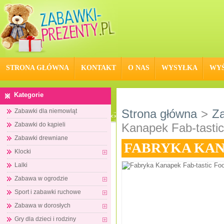
STRONA GŁÓWNA
KONTAKT
O NAS
WYSYŁKA
WYŚ
Kategorie
Strona główna
>
Za
Zabawki dla niemowląt
Zabawki do kąpieli
Kanapek Fab-tasti
Zabawki drewniane
FABRYKA KAN
Klocki
Lalki
Zabawa w ogrodzie
Sport i zabawki ruchowe
Zabawa w dorosłych
Gry dla dzieci i rodziny