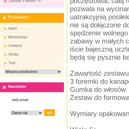
poczęstować całą 
Zabawki z reklam TV
pozwala na wycinan
uatrakcyjnią posiłe
Producenci
nie są dołączone d
Italeri
spędzenie wolnego 
Minichamps
zabawy w małych cu
Schleich
iście bajeczną uczt
Simba
będą się pysznie b
Trefl
Zawartość zestawu
3 foremki do kanap
Newsletter
Gumka do włosów
Zestaw do formowa
Wymiary opakowani