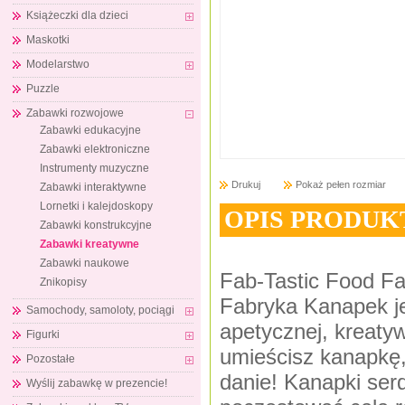
Książeczki dla dzieci
Maskotki
Modelarstwo
Puzzle
Zabawki rozwojowe
Zabawki edukacyjne
Zabawki elektroniczne
Instrumenty muzyczne
Drukuj
Pokaż pełen rozmiar
Zabawki interaktywne
Lornetki i kalejdoskopy
OPIS PRODUK
Zabawki konstrukcyjne
Zabawki kreatywne
Zabawki naukowe
Fab-Tastic Food F
Znikopisy
Fabryka Kanapek j
Samochody, samoloty, pociągi
apetycznej, kreaty
Figurki
umieścisz kanapkę,
Pozostałe
danie! Kanapki serd
Wyślij zabawkę w prezencie!