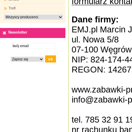
formularz konta
Trefl
Dane firmy:
EMJ.pl Marcin 
Newsletter
ul. Nowa 5/8
07-100 Węgrów
NIP: 824-174-4
REGON: 14267
www.zabawki-pr
info@zabawki-p
tel. 785 32 91 1
nr rachunku ba