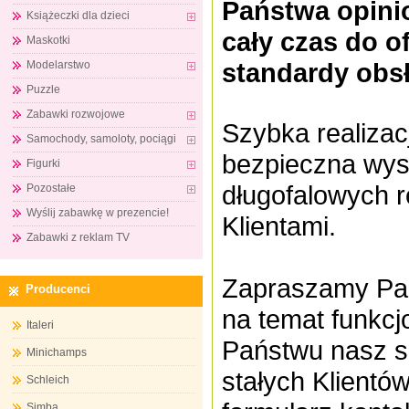
Państwa opini
Książeczki dla dzieci
cały czas do 
Maskotki
standardy obsł
Modelarstwo
Puzzle
Zabawki rozwojowe
Szybka realizac
Samochody, samoloty, pociągi
bezpieczna wys
Figurki
długofalowych r
Pozostałe
Wyślij zabawkę w prezencie!
Klientami.
Zabawki z reklam TV
Zapraszamy Pań
Producenci
na temat funkcj
Italeri
Państwu nasz s
Minichamps
stałych Klientó
Schleich
Simba