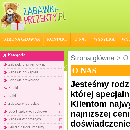
STRONA GŁÓWNA
KONTAKT
O NAS
WYSYŁKA
WYŚ
Kategorie
Strona główna
>
O
Zabawki dla niemowląt
O NAS
Zabawki do kąpieli
Zabawki drewniane
Jesteśmy rodzi
Klocki
której specjal
Lalki
Klientom najwy
Zabawa w ogrodzie
najniższej ce
Sport i zabawki ruchowe
Zabawa w dorosłych
doświadczenie
Gry dla dzieci i rodziny